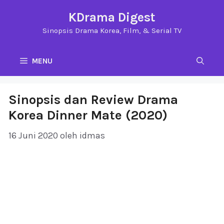
Langsung
KDrama Digest
ke
Sinopsis Drama Korea, Film, & Serial TV
isi
MENU
Sinopsis dan Review Drama
Korea Dinner Mate (2020)
16 Juni 2020
oleh
idmas