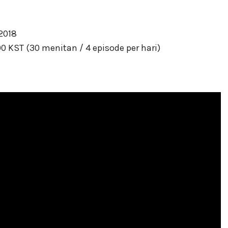
 2018
0 KST (30 menitan / 4 episode per hari)