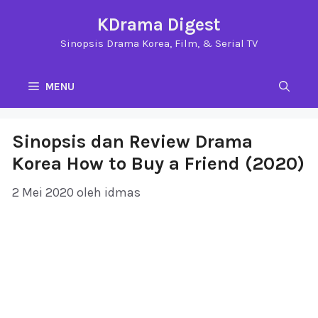
Langsung
KDrama Digest
ke
Sinopsis Drama Korea, Film, & Serial TV
isi
MENU
Sinopsis dan Review Drama
Korea How to Buy a Friend (2020)
2 Mei 2020
oleh
idmas