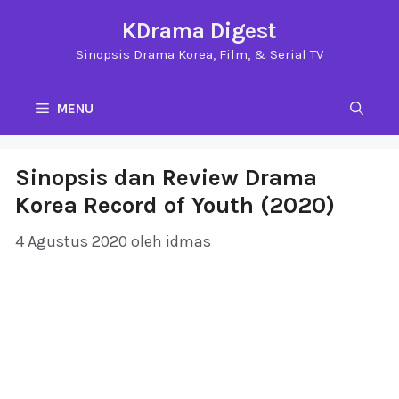
Langsung
KDrama Digest
ke
Sinopsis Drama Korea, Film, & Serial TV
isi
MENU
Sinopsis dan Review Drama
Korea Record of Youth (2020)
4 Agustus 2020
oleh
idmas