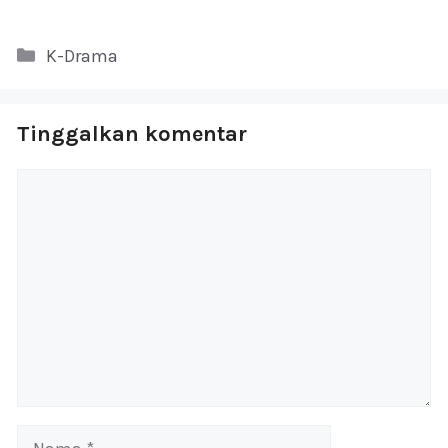
Kategori
K-Drama
Tinggalkan komentar
Komentar
Nama