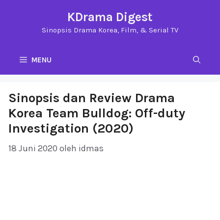
Langsung
KDrama Digest
ke
Sinopsis Drama Korea, Film, & Serial TV
isi
MENU
Sinopsis dan Review Drama
Korea Team Bulldog: Off-duty
Investigation (2020)
18 Juni 2020
oleh
idmas