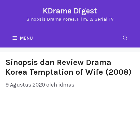
Langsung
KDrama Digest
ke
Sinopsis Drama Korea, Film, & Serial TV
isi
MENU
Sinopsis dan Review Drama
Korea Temptation of Wife (2008)
9 Agustus 2020
oleh
idmas