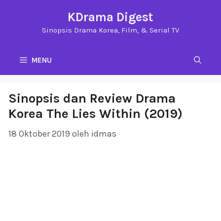
Langsung
KDrama Digest
ke
Sinopsis Drama Korea, Film, & Serial TV
isi
MENU
Sinopsis dan Review Drama
Korea The Lies Within (2019)
18 Oktober 2019
oleh
idmas