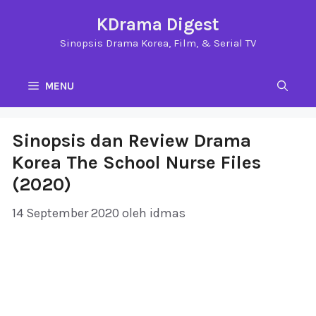
Langsung
KDrama Digest
ke
Sinopsis Drama Korea, Film, & Serial TV
isi
MENU
Sinopsis dan Review Drama
Korea The School Nurse Files
(2020)
14 September 2020
oleh
idmas