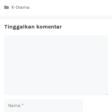
Kategori
K-Drama
Tinggalkan komentar
Komentar
Nama