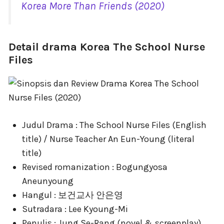
Korea More Than Friends (2020)
Detail drama Korea The School Nurse
Files
Judul Drama : The School Nurse Files (English
title) / Nurse Teacher An Eun-Young (literal
title)
Revised romanization : Bogungyosa
Aneunyoung
Hangul : 보건교사 안은영
Sutradara : Lee Kyoung-Mi
Penulis : Jung Se-Rang (novel & screenplay)