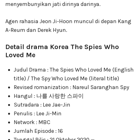
menyembunyikan jati dirinya darinya.
Agen rahasia Jeon Ji-Hoon muncul di depan Kang
A-Reum dan Derek Hyun.
Detail drama Korea The Spies Who
Loved Me
Judul Drama : The Spies Who Loved Me (English
title) / The Spy Who Loved Me (literal title)
Revised romanization : Nareul Saranghan Spy
Hangul : 나를 사랑한 스파이
Sutradara : Lee Jae-Jin
Penulis : Lee Ji-Min
Network : MBC
Jumlah Episode : 16
Tanggal Rilis : 21 Oktober 2020 —