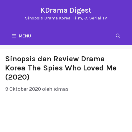
Langsung
KDrama Digest
ke
Sinopsis Drama Korea, Film, & Serial TV
isi
MENU
Sinopsis dan Review Drama
Korea The Spies Who Loved Me
(2020)
9 Oktober 2020
oleh
idmas