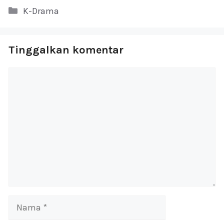
Kategori
K-Drama
Tinggalkan komentar
Komentar
Nama