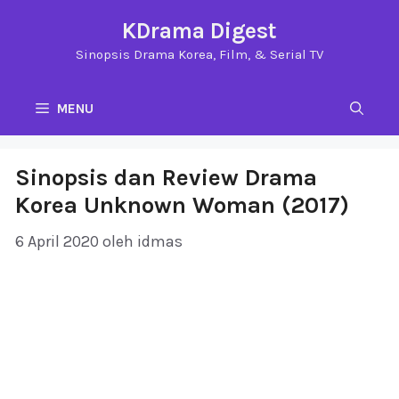
Langsung
KDrama Digest
ke
Sinopsis Drama Korea, Film, & Serial TV
isi
MENU
Sinopsis dan Review Drama
Korea Unknown Woman (2017)
6 April 2020
oleh
idmas