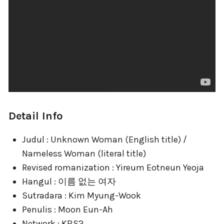
Detail Info
Judul : Unknown Woman (English title) /
Nameless Woman (literal title)
Revised romanization : Yireum Eotneun Yeoja
Hangul : 이름 없는 여자
Sutradara : Kim Myung-Wook
Penulis : Moon Eun-Ah
Network : KBS2