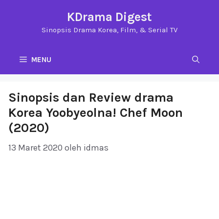
Langsung
KDrama Digest
ke
Sinopsis Drama Korea, Film, & Serial TV
isi
MENU
Sinopsis dan Review drama
Korea Yoobyeolna! Chef Moon
(2020)
13 Maret 2020
oleh
idmas