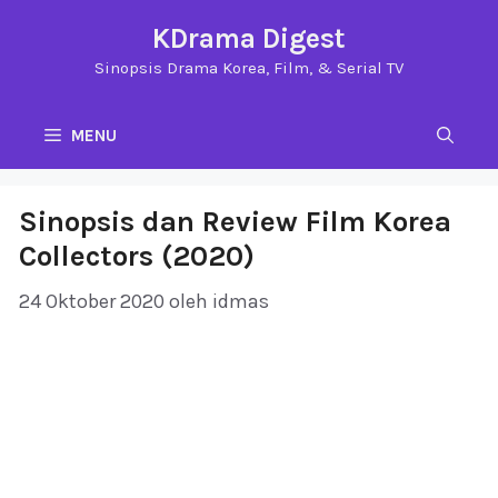
Langsung
KDrama Digest
ke
Sinopsis Drama Korea, Film, & Serial TV
isi
MENU
Sinopsis dan Review Film Korea
Collectors (2020)
24 Oktober 2020
oleh
idmas