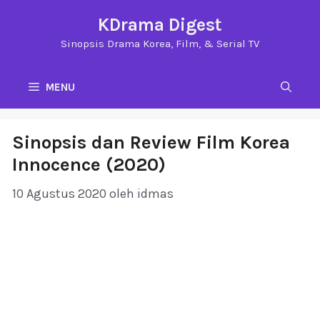
Langsung
KDrama Digest
ke
Sinopsis Drama Korea, Film, & Serial TV
isi
MENU
Sinopsis dan Review Film Korea
Innocence (2020)
10 Agustus 2020
oleh
idmas