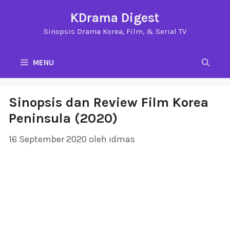
Langsung
KDrama Digest
ke
Sinopsis Drama Korea, Film, & Serial TV
isi
MENU
Sinopsis dan Review Film Korea
Peninsula (2020)
16 September 2020
oleh
idmas