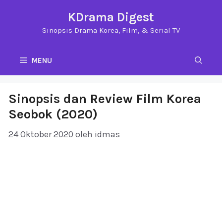
Langsung
KDrama Digest
ke
Sinopsis Drama Korea, Film, & Serial TV
isi
MENU
Sinopsis dan Review Film Korea
Seobok (2020)
24 Oktober 2020
oleh
idmas