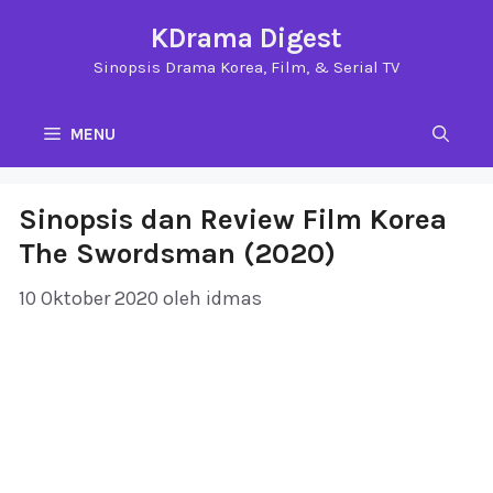
Langsung
KDrama Digest
ke
Sinopsis Drama Korea, Film, & Serial TV
isi
MENU
Sinopsis dan Review Film Korea
The Swordsman (2020)
10 Oktober 2020
oleh
idmas