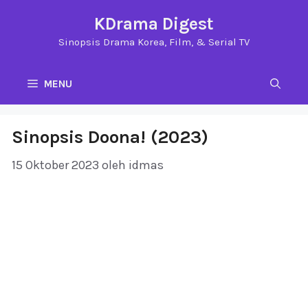
Langsung
KDrama Digest
ke
Sinopsis Drama Korea, Film, & Serial TV
isi
MENU
Sinopsis Doona! (2023)
15 Oktober 2023
oleh
idmas