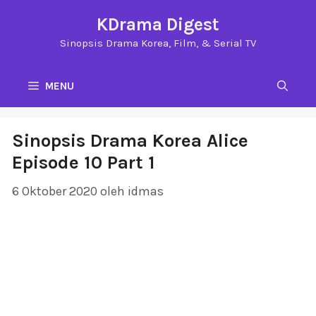
Langsung
KDrama Digest
ke
Sinopsis Drama Korea, Film, & Serial TV
isi
MENU
Sinopsis Drama Korea Alice
Episode 10 Part 1
6 Oktober 2020
oleh
idmas