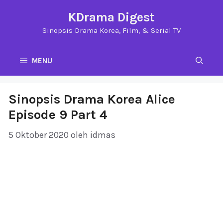
Langsung
KDrama Digest
ke
Sinopsis Drama Korea, Film, & Serial TV
isi
MENU
Sinopsis Drama Korea Alice
Episode 9 Part 4
5 Oktober 2020
oleh
idmas