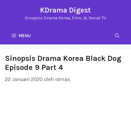
Langsung
KDrama Digest
ke
Sinopsis Drama Korea, Film, & Serial TV
isi
MENU
Sinopsis Drama Korea Black Dog
Episode 9 Part 4
22 Januari 2020
oleh
idmas