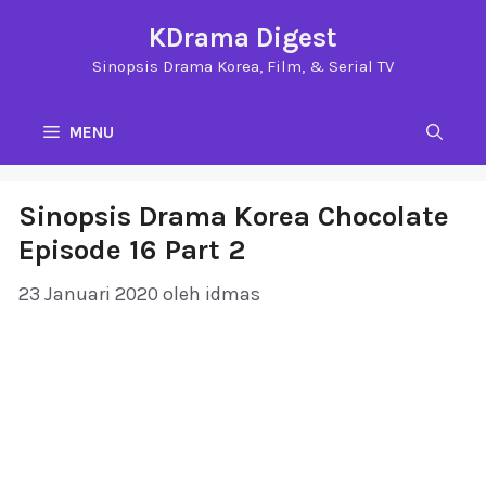
Langsung
KDrama Digest
ke
Sinopsis Drama Korea, Film, & Serial TV
isi
MENU
Sinopsis Drama Korea Chocolate
Episode 16 Part 2
23 Januari 2020
oleh
idmas