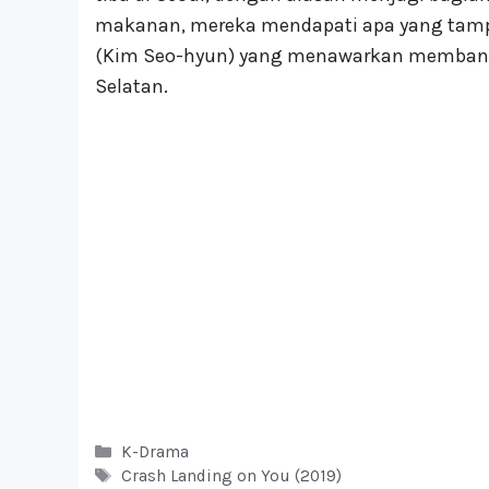
makanan, mereka mendapati apa yang tampa
(Kim Seo-hyun) yang menawarkan membant
Selatan.
Kategori
K-Drama
Tag
Crash Landing on You (2019)