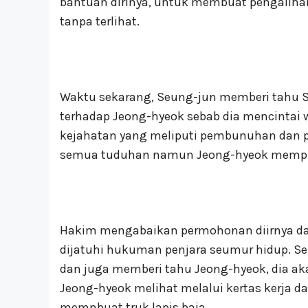
bantuan dirinya, untuk membuat pengalih
tanpa terlihat.
Waktu sekarang, Seung-jun memberi tahu S
terhadap Jeong-hyeok sebab dia mencintai wa
kejahatan yang meliputi pembunuhan dan 
semua tuduhan namun Jeong-hyeok mempuny
Hakim mengabaikan permohonan diirnya da
dijatuhi hukuman penjara seumur hidup. S
dan juga memberi tahu Jeong-hyeok, dia ak
Jeong-hyeok melihat melalui kertas kerja d
memnbuat truk lapis baja.