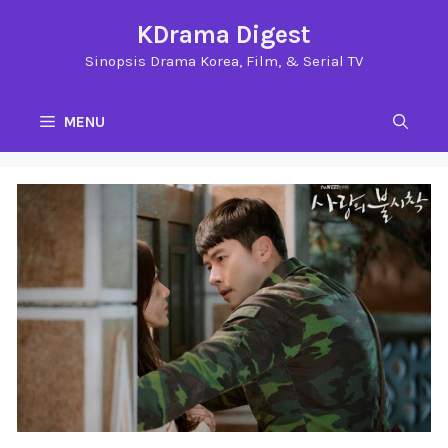
Langsung
KDrama Digest
ke
Sinopsis Drama Korea, Film, & Serial TV
isi
MENU