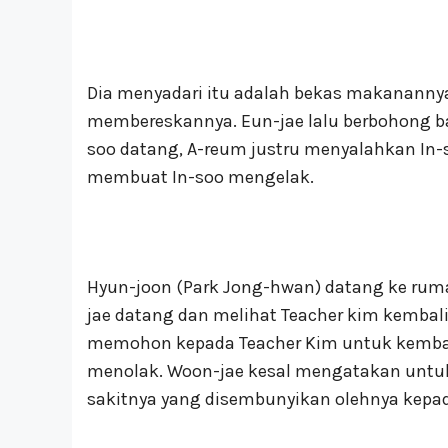
Dia menyadari itu adalah bekas makanannya
membereskannya. Eun-jae lalu berbohong ba
soo datang, A-reum justru menyalahkan I
membuat In-soo mengelak.
Hyun-joon (Park Jong-hwan) datang ke ru
jae datang dan melihat Teacher kim kembal
memohon kepada Teacher Kim untuk kembal
menolak. Woon-jae kesal mengatakan untu
sakitnya yang disembunyikan olehnya kepada