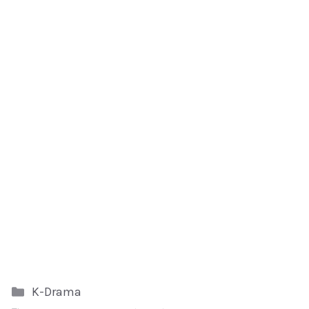
Kategori
K-Drama