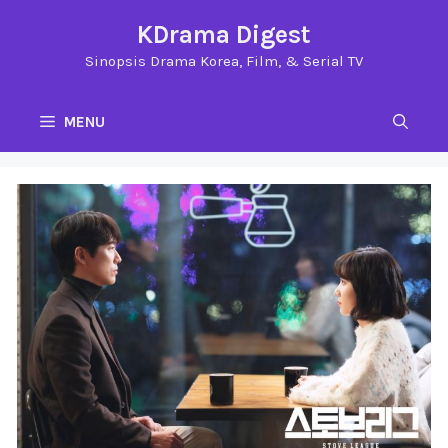
Langsung
KDrama Digest
ke
Sinopsis Drama Korea, Film, & Serial TV
isi
MENU