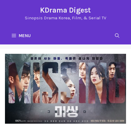
Langsung
KDrama Digest
ke
Sinopsis Drama Korea, Film, & Serial TV
isi
MENU