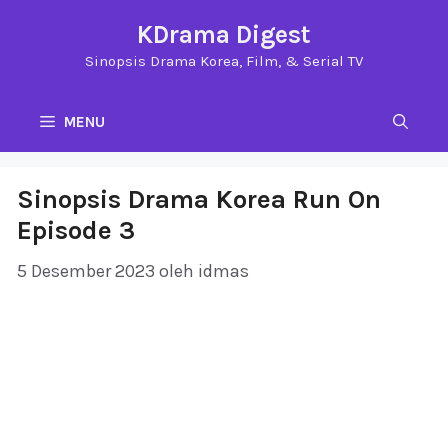
Langsung
KDrama Digest
ke
Sinopsis Drama Korea, Film, & Serial TV
isi
MENU
Sinopsis Drama Korea Run On
Episode 3
5 Desember 2023
oleh
idmas