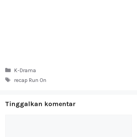
Kategori
K-Drama
Tag
recap Run On
Tinggalkan komentar
Komentar