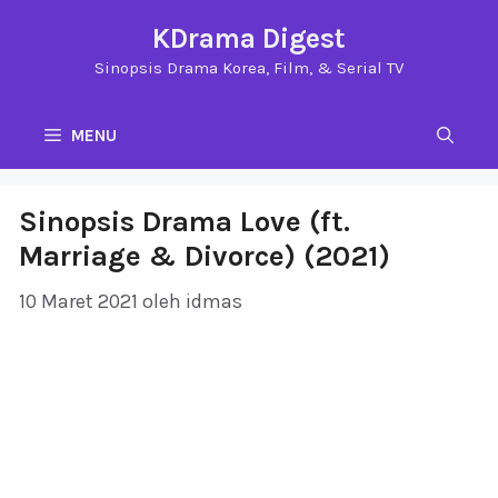
Langsung
KDrama Digest
ke
Sinopsis Drama Korea, Film, & Serial TV
isi
MENU
Sinopsis Drama Love (ft.
Marriage & Divorce) (2021)
10 Maret 2021
oleh
idmas