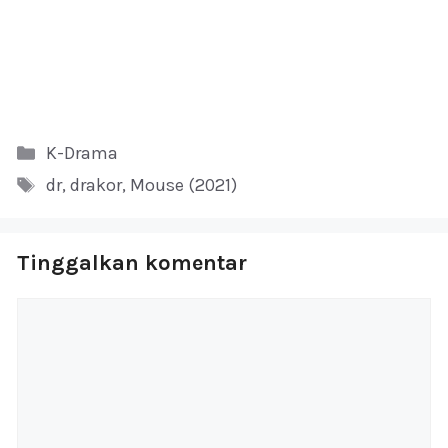
Kategori
K-Drama
Tag
dr
,
drakor
,
Mouse (2021)
Tinggalkan komentar
Komentar