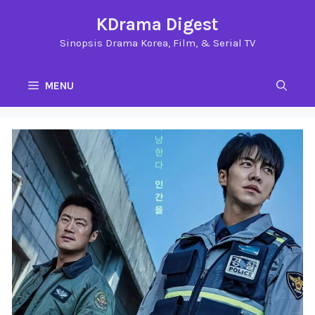
Langsung
KDrama Digest
ke
Sinopsis Drama Korea, Film, & Serial TV
isi
MENU