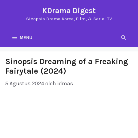
Langsung
KDrama Digest
ke
Sinopsis Drama Korea, Film, & Serial TV
isi
MENU
Sinopsis Dreaming of a Freaking
Fairytale (2024)
5 Agustus 2024
oleh
idmas