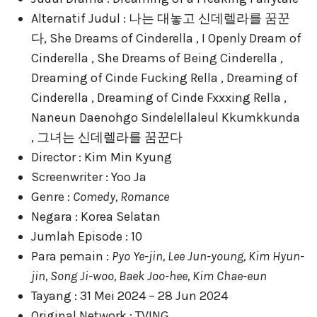
Alternatif Judul : 나는 대놓고 신데렐라를 꿈꾼
다, She Dreams of Cinderella , I Openly Dream of
Cinderella , She Dreams of Being Cinderella ,
Dreaming of Cinde Fucking Rella , Dreaming of
Cinderella , Dreaming of Cinde Fxxxing Rella ,
Naneun Daenohgo Sindelellaleul Kkumkkunda
, 그녀는 신데렐라를 꿈꾼다
Director : Kim Min Kyung
Screenwriter : Yoo Ja
Genre :
Comedy, Romance
Negara : Korea Selatan
Jumlah Episode : 10
Para pemain :
Pyo Ye-jin, Lee Jun-young, Kim Hyun-
jin, Song Ji-woo, Baek Joo-hee, Kim Chae-eun
Tayang : 31 Mei 2024 – 28 Jun 2024
Original Network : TVING