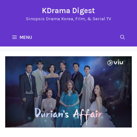
Langsung
KDrama Digest
ke
Sinopsis Drama Korea, Film, & Serial TV
isi
MENU