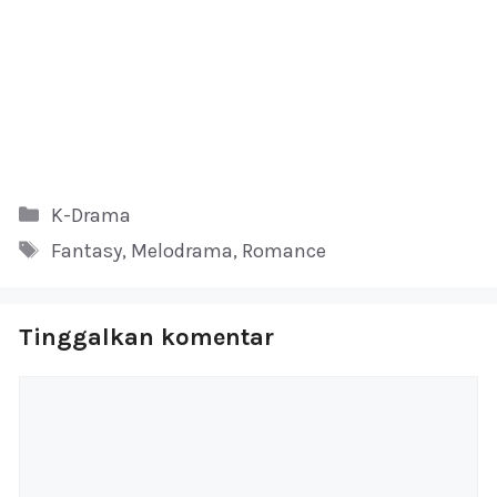
Kategori
K-Drama
Tag
Fantasy
,
Melodrama
,
Romance
Tinggalkan komentar
Komentar