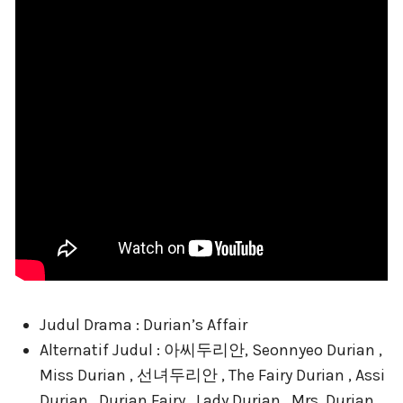
Judul Drama : Durian’s Affair
Alternatif Judul : 아씨두리안, Seonnyeo Durian ,
Miss Durian , 선녀두리안 , The Fairy Durian , Assi
Durian , Durian Fairy , Lady Durian , Mrs. Durian