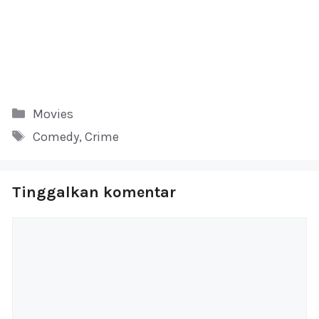
Kategori
Movies
Tag
Comedy
,
Crime
Tinggalkan komentar
Komentar