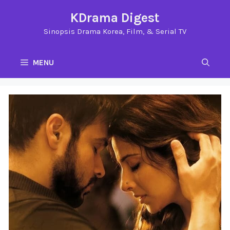
Langsung
KDrama Digest
ke
Sinopsis Drama Korea, Film, & Serial TV
isi
MENU