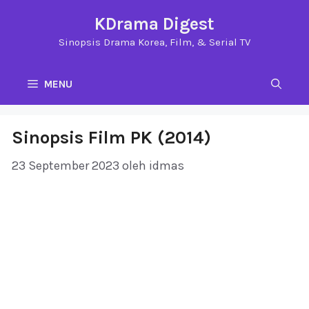
Langsung
KDrama Digest
ke
Sinopsis Drama Korea, Film, & Serial TV
isi
MENU
Sinopsis Film PK (2014)
23 September 2023
oleh
idmas