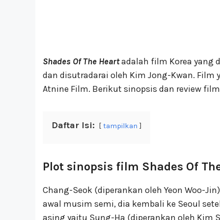
Shades Of The Heart
adalah film Korea yang di
dan disutradarai oleh Kim Jong-Kwan. Film y
Atnine Film. Berikut sinopsis dan review fil
Daftar Isi:
tampilkan
Plot sinopsis film Shades Of Th
Chang-Seok (diperankan oleh Yeon Woo-Jin) b
awal musim semi, dia kembali ke Seoul set
asing yaitu Sung-Ha (diperankan oleh Kim S