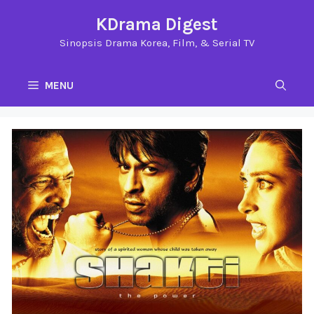
Langsung
KDrama Digest
ke
Sinopsis Drama Korea, Film, & Serial TV
isi
MENU