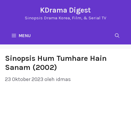
Langsung
KDrama Digest
ke
Sinopsis Drama Korea, Film, & Serial TV
isi
MENU
Sinopsis Hum Tumhare Hain
Sanam (2002)
23 Oktober 2023
oleh
idmas