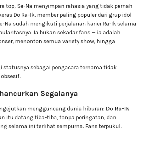
a top, Se-Na menyimpan rahasia yang tidak pernah
 keras Do Ra-Ik, member paling populer dari grup idol
e-Na sudah mengikuti perjalanan karier Ra-Ik selama
ularitasnya. Ia bukan sekadar fans — ia adalah
onser, menonton semua variety show, hingga
lagi statusnya sebagai pengacara ternama tidak
obsesif.
hancurkan Segalanya
mengejutkan mengguncang dunia hiburan:
Do Ra-Ik
an itu datang tiba-tiba, tanpa peringatan, dan
g selama ini terlihat sempurna. Fans terpukul.