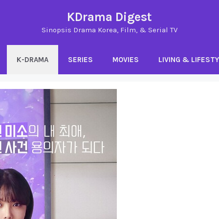
KDrama Digest
Sinopsis Drama Korea, Film, & Serial TV
K-DRAMA
SERIES
MOVIES
LIVING & LIFEST