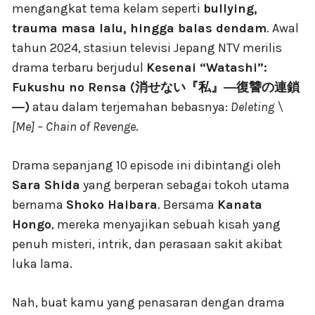
mengangkat tema kelam seperti
bullying,
trauma masa lalu, hingga balas dendam
. Awal
tahun 2024, stasiun televisi Jepang NTV merilis
drama terbaru berjudul
Kesenai “Watashi”:
Fukushu no Rensa (消せない『私』―復讐の連鎖
―)
atau dalam terjemahan bebasnya:
Deleting \
[Me] – Chain of Revenge
.
Drama sepanjang 10 episode ini dibintangi oleh
Sara Shida
yang berperan sebagai tokoh utama
bernama
Shoko Haibara
. Bersama
Kanata
Hongo
, mereka menyajikan sebuah kisah yang
penuh misteri, intrik, dan perasaan sakit akibat
luka lama.
Nah, buat kamu yang penasaran dengan drama