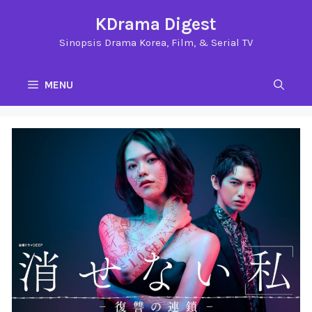
Langsung
KDrama Digest
ke
Sinopsis Drama Korea, Film, & Serial TV
isi
MENU