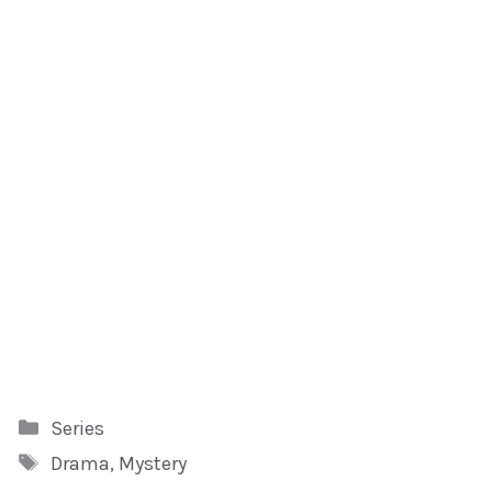
Kategori
Series
Tag
Drama
,
Mystery