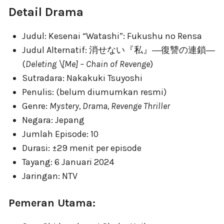
Detail Drama
Judul: Kesenai “Watashi”: Fukushu no Rensa
Judul Alternatif: 消せない『私』―復讐の連鎖―
(
Deleting \[Me] – Chain of Revenge
)
Sutradara: Nakakuki Tsuyoshi
Penulis: (belum diumumkan resmi)
Genre:
Mystery, Drama, Revenge Thriller
Negara: Jepang
Jumlah Episode: 10
Durasi: ±29 menit per episode
Tayang: 6 Januari 2024
Jaringan: NTV
Pemeran Utama: