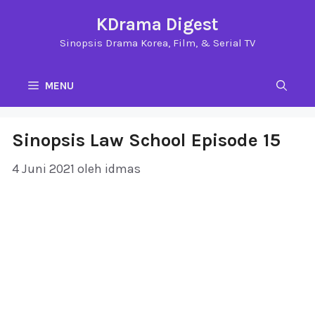
Langsung
KDrama Digest
ke
Sinopsis Drama Korea, Film, & Serial TV
isi
MENU
Sinopsis Law School Episode 15
4 Juni 2021
oleh
idmas