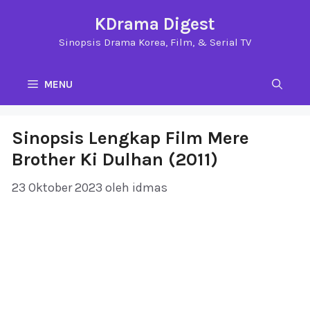
Langsung
KDrama Digest
ke
Sinopsis Drama Korea, Film, & Serial TV
isi
MENU
Sinopsis Lengkap Film Mere
Brother Ki Dulhan (2011)
23 Oktober 2023
oleh
idmas