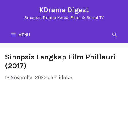
Langsung
KDrama Digest
ke
Sinopsis Drama Korea, Film, & Serial TV
isi
MENU
Sinopsis Lengkap Film Phillauri
(2017)
12 November 2023
oleh
idmas