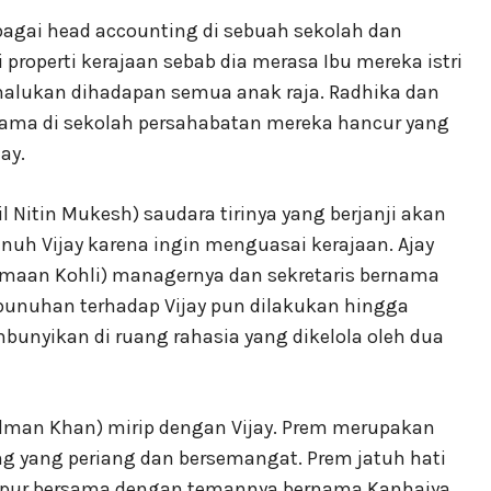
ebagai head accounting di sebuah sekolah dan
roperti kerajaan sebab dia merasa Ibu mereka istri
ermalukan dihadapan semua anak raja. Radhika dan
lama di sekolah persahabatan mereka hancur yang
ay.
l Nitin Mukesh) saudara tirinya yang berjanji akan
h Vijay karena ingin menguasai kerajaan. Ajay
maan Kohli) managernya dan sekretaris bernama
bunuhan terhadap Vijay pun dilakukan hingga
mbunyikan di ruang rahasia yang dikelola oleh dua
alman Khan) mirip dengan Vijay. Prem merupakan
ng yang periang dan bersemangat. Prem jatuh hati
itampur bersama dengan temannya bernama Kanhaiya