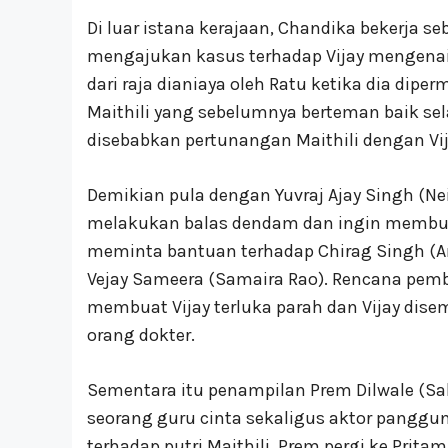
Di luar istana kerajaan, Chandika bekerja s
mengajukan kasus terhadap Vijay mengenai p
dari raja dianiaya oleh Ratu ketika dia dip
Maithili yang sebelumnya berteman baik se
disebabkan pertunangan Maithili dengan Vij
Demikian pula dengan Yuvraj Ajay Singh (Nei
melakukan balas dendam dan ingin membunu
meminta bantuan terhadap Chirag Singh (A
Vejay Sameera (Samaira Rao). Rencana pem
membuat Vijay terluka parah dan Vijay dise
orang dokter.
Sementara itu penampilan Prem Dilwale (S
seorang guru cinta sekaligus aktor panggu
terhadap putri Maithili. Prem pergi ke Pr