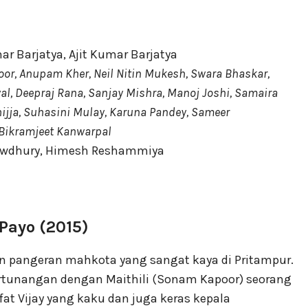
r Barjatya, Ajit Kumar Barjatya
r, Anupam Kher, Neil Nitin Mukesh, Swara Bhaskar,
al, Deepraj Rana, Sanjay Mishra, Manoj Joshi, Samaira
ijja, Suhasini Mulay, Karuna Pandey, Sameer
Bikramjeet Kanwarpal
owdhury, Himesh Reshammiya
Payo (2015)
n pangeran mahkota yang sangat kaya di Pritampur.
bertunangan dengan Maithili (Sonam Kapoor) seorang
ifat Vijay yang kaku dan juga keras kepala