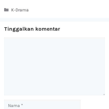
Kategori
K-Drama
Tinggalkan komentar
Komentar
Nama