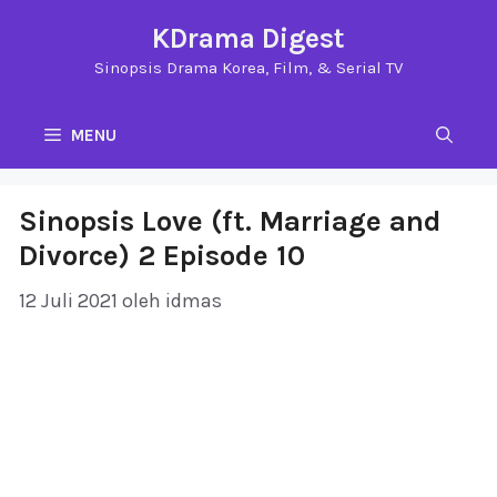
Langsung
KDrama Digest
ke
Sinopsis Drama Korea, Film, & Serial TV
isi
MENU
Sinopsis Love (ft. Marriage and
Divorce) 2 Episode 10
12 Juli 2021
oleh
idmas