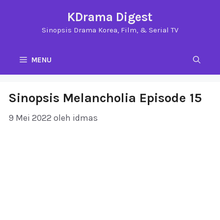
Langsung
KDrama Digest
ke
Sinopsis Drama Korea, Film, & Serial TV
isi
MENU
Sinopsis Melancholia Episode 15
9 Mei 2022
oleh
idmas