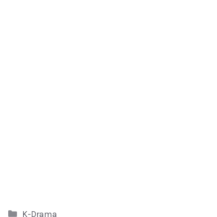
Kategori
K-Drama