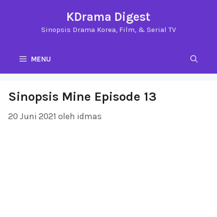
Langsung
KDrama Digest
ke
Sinopsis Drama Korea, Film, & Serial TV
isi
MENU
Sinopsis Mine Episode 13
20 Juni 2021
oleh
idmas