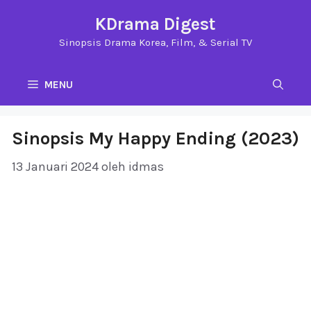
Langsung
KDrama Digest
ke
Sinopsis Drama Korea, Film, & Serial TV
isi
MENU
Sinopsis My Happy Ending (2023)
13 Januari 2024
oleh
idmas