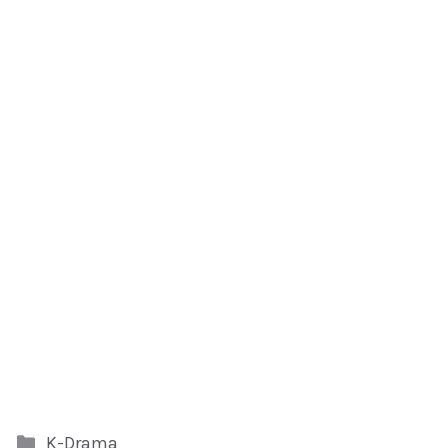
Kategori
K-Drama