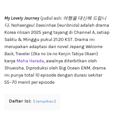
My Lovely Journey
(judul asli:
여행을 대신해 드립니
다, Yeohaengeul Daesinhae Deuribnida
) adalah drama
Korea rilisan 2025 yang tayang di Channel A, setiap
Sabtu & Minggu pukul 21:20 KST. Drama ini
merupakan adaptasi dari novel Jepang
Welcome
Back, Traveler
(
Oka no Ue no Kenjin Tabiya Okaeri
)
karya
Maha Harada
, awalnya diterbitkan oleh
Shueisha. Diproduksi oleh Big Ocean ENM, drama
ini punya total 10 episode dengan durasi sekitar
55–70 menit per episode
Daftar Isi:
tampilkan