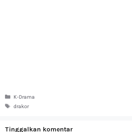
Kategori
K-Drama
Tag
drakor
Tinggalkan komentar