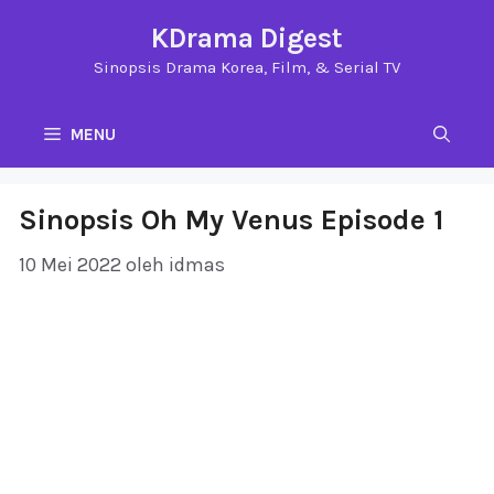
Langsung
KDrama Digest
ke
Sinopsis Drama Korea, Film, & Serial TV
isi
MENU
Sinopsis Oh My Venus Episode 1
10 Mei 2022
oleh
idmas