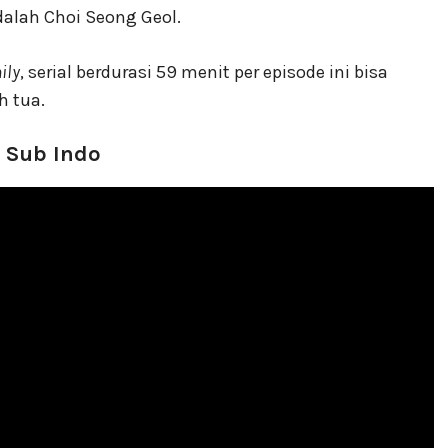
adalah Choi Seong Geol.
ily
, serial berdurasi 59 menit per episode ini bisa
h tua.
) Sub Indo