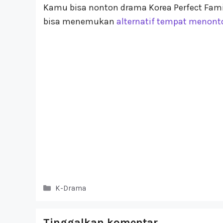
Kamu bisa nonton drama Korea Perfect Family
bisa menemukan
alternatif tempat menont
Kategori
K-Drama
Tinggalkan komentar