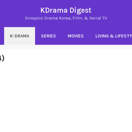
KDrama Digest
Sinopsis Drama Korea, Film, & Serial TV
K-DRAMA
SERIES
MOVIES
LIVING & LIFEST
4)