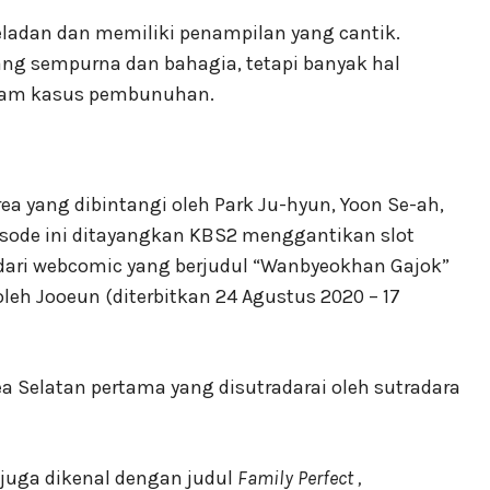
teladan dan memiliki penampilan yang cantik.
ang sempurna dan bahagia, tetapi banyak hal
dalam kasus pembunuhan.
ea yang dibintangi oleh Park Ju-hyun, Yoon Se-ah,
pisode ini ditayangkan KBS2 menggantikan slot
i dari webcomic yang berjudul “Wanbyeokhan Gajok”
oleh Jooeun (diterbitkan 24 Agustus 2020 – 17
a Selatan pertama yang disutradarai oleh sutradara
i juga dikenal dengan judul
Family Perfect ,